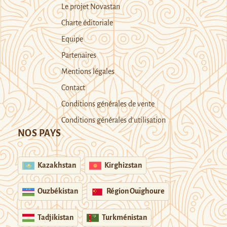
Le projet Novastan
Charte éditoriale
Equipe
Partenaires
Mentions légales
Contact
Conditions générales de vente
Conditions générales d’utilisation
NOS PAYS
Kazakhstan
Kirghizstan
Ouzbékistan
Région Ouïghoure
Tadjikistan
Turkménistan