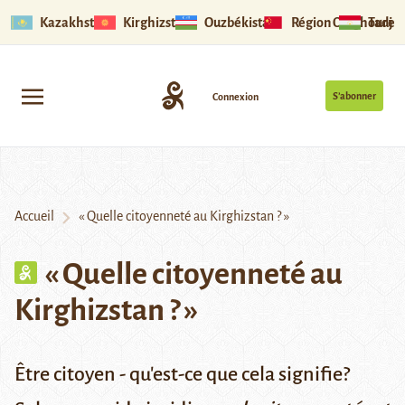
Kazakhstan
Kirghizstan
Ouzbékistan
Région Ouïghoure
Tadjik
S’abonner
Connexion
Accueil
« Quelle citoyenneté au Kirghizstan ? »
« Quelle citoyenneté au
Kirghizstan ? »
Être citoyen - qu'est-ce que cela signifie?