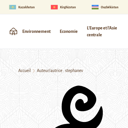
Kazakhstan
Kirghizstan
Ouzbékistan
L'Europe et l'Asie
Environnement
Economie
centrale
Accueil
Auteur/autrice : stephanev