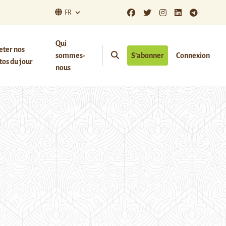
FR
Qui
eter nos
sommes-
S’abonner
Connexion
os du jour
nous