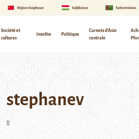
Région Ouïghoure
Tadjikistan
Turkménistan
Société et
Carnets d’Asie
Ach
Insolite
Politique
cultures
centrale
Phot
stephanev
ll