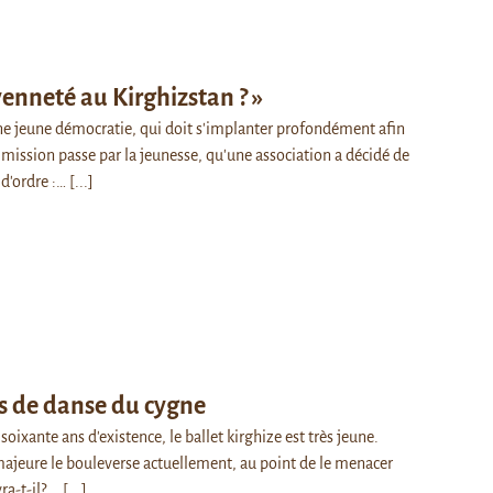
yenneté au Kirghizstan ? »
ne jeune démocratie, qui doit s'implanter profondément afin
e mission passe par la jeunesse, qu'une association a décidé de
d'ordre :…
[...]
as de danse du cygne
soixante ans d'existence, le ballet kirghize est très jeune.
majeure le bouleverse actuellement, au point de le menacer
ra-t-il? …
[...]