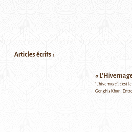
Articles écrits :
« L’Hivernage
"L'hivernage", c'est l
Genghis Khan. Entret