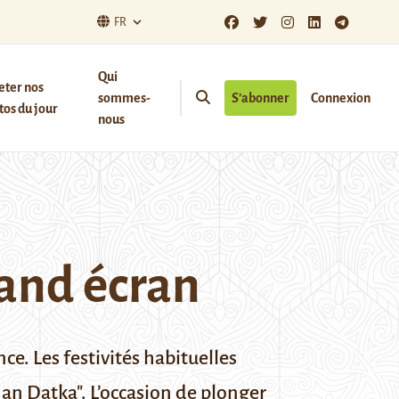
FR
Qui
eter nos
sommes-
S’abonner
Connexion
os du jour
nous
rand écran
e. Les festivités habituelles
an Datka". L’occasion de plonger