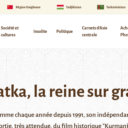
Région Ouïghoure
Tadjikistan
Turkménistan
Société et
Carnets d’Asie
Ach
Insolite
Politique
cultures
centrale
Phot
ka, la reine sur g
 comme chaque année depuis 1991, son indépendanc
rtie, très attendue, du film historique "Kurmanj