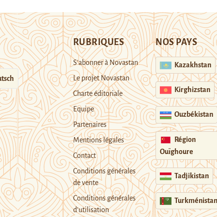
RUBRIQUES
NOS PAYS
S’abonner à Novastan
Kazakhstan
Le projet Novastan
tsch
Kirghizstan
Charte éditoriale
Equipe
Ouzbékistan
Partenaires
Région
Mentions légales
Ouïghoure
Contact
Conditions générales
Tadjikistan
de vente
Conditions générales
Turkménista
d’utilisation