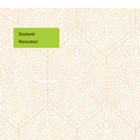
Soutenir
Novastan
n