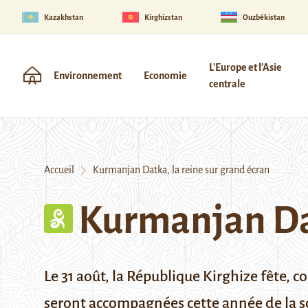
Kazakhstan
Kirghizstan
Ouzbékistan
L'Europe et l'Asie
Environnement
Economie
centrale
Accueil
Kurmanjan Datka, la reine sur grand écran
Kurmanjan Dat
Le 31 août, la République Kirghize fête,
seront accompagnées cette année de la so