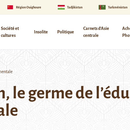
Région Ouïghoure
Tadjikistan
Turkménistan
Société et
Carnets d’Asie
Ach
Insolite
Politique
cultures
centrale
Phot
mentale
, le germe de l’éd
ale