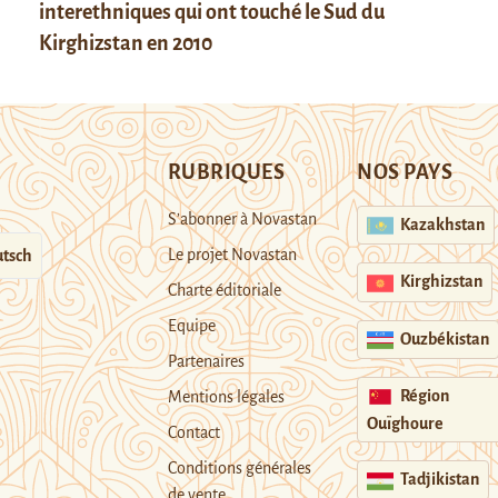
interethniques qui ont touché le Sud du
Kirghizstan en 2010
RUBRIQUES
NOS PAYS
S’abonner à Novastan
Kazakhstan
Le projet Novastan
tsch
Kirghizstan
Charte éditoriale
Equipe
Ouzbékistan
Partenaires
Région
Mentions légales
Ouïghoure
Contact
Conditions générales
Tadjikistan
de vente