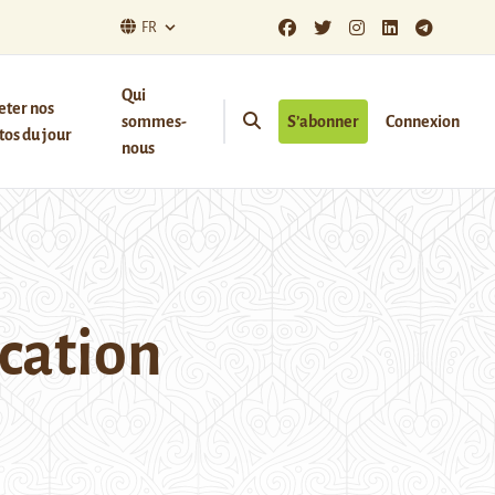
FR
Qui
eter nos
sommes-
S’abonner
Connexion
os du jour
nous
ucation