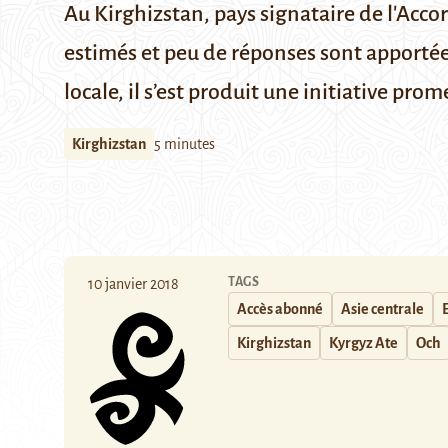
Au Kirghizstan, pays signataire de l'Acc
estimés et peu de réponses sont apportée
locale, il s’est produit une initiative pr
Kirghizstan
5 minutes
TAGS
10 janvier 2018
Accès abonné
Asie centrale
Kirghizstan
Kyrgyz Ate
Och