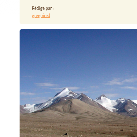
Rédigé par :
gregoired