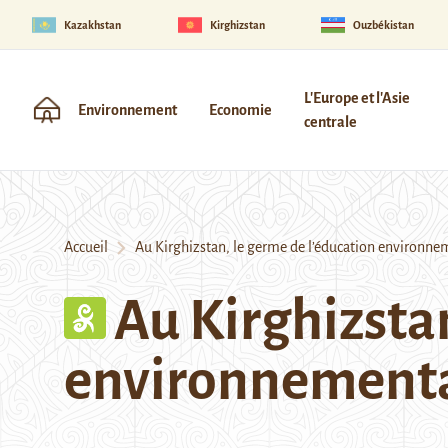
Kazakhstan
Kirghizstan
Ouzbékistan
L'Europe et l'Asie
Environnement
Economie
centrale
Accueil
Au Kirghizstan, le germe de l’éducation environne
Au Kirghizstan
environnement