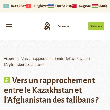
Kazakhstan
Kirghizstan
Ouzbékistan
Région Ouïghoure
Tadjik
S’abonner
Connexion
Accueil
Vers un rapprochement entre le Kazakhstan et
l’Afghanistan des talibans ?
Vers un rapprochement
entre le Kazakhstan et
l’Afghanistan des talibans ?