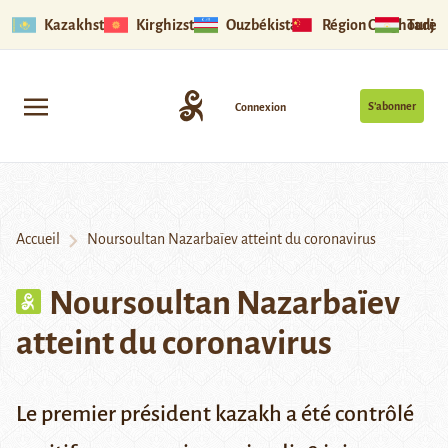
Kazakhstan
Kirghizstan
Ouzbékistan
Région Ouïghoure
Tadjik
S’abonner
Connexion
Accueil
Noursoultan Nazarbaïev atteint du coronavirus
Noursoultan Nazarbaïev
atteint du coronavirus
Le premier président kazakh a été contrôlé