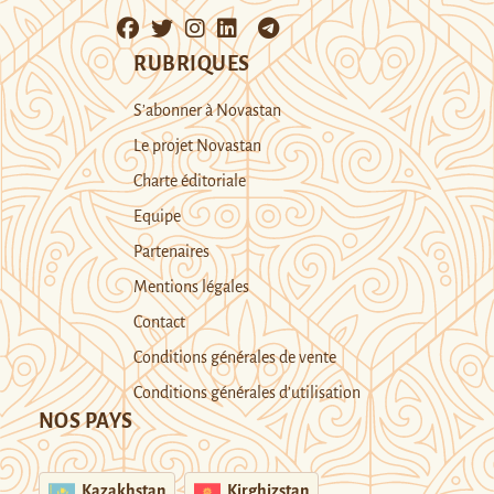
RUBRIQUES
S’abonner à Novastan
Le projet Novastan
Charte éditoriale
Equipe
Partenaires
Mentions légales
Contact
Conditions générales de vente
Conditions générales d’utilisation
NOS PAYS
Kazakhstan
Kirghizstan