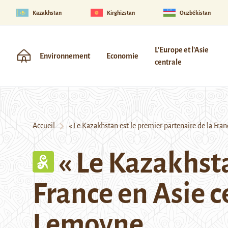
Kazakhstan
Kirghizstan
Ouzbékistan
L'Europe et l'Asie
Environnement
Economie
centrale
Accueil
« Le Kazakhstan est le premier partenaire de la Fran
« Le Kazakhsta
France en Asie c
Lemoyne