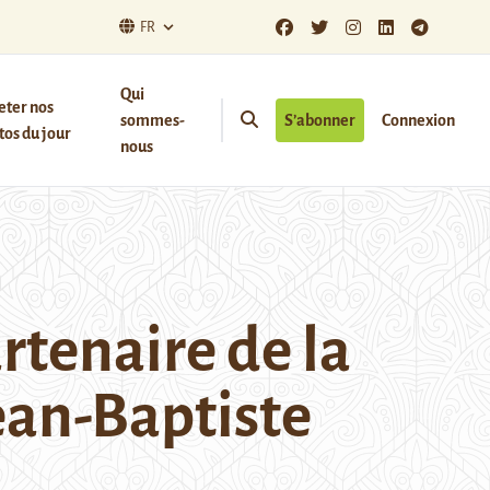
FR
Qui
eter nos
sommes-
S’abonner
Connexion
os du jour
nous
rtenaire de la
Jean-Baptiste