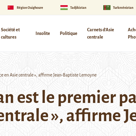
Région Ouïghoure
Tadjikistan
Turkménistan
Société et
Carnets d’Asie
Ach
Insolite
Politique
cultures
centrale
Phot
ce en Asie centrale », affirme Jean-Baptiste Lemoyne
n est le premier pa
entrale », affirme 