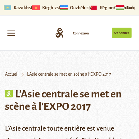
Kazakhstan
Kirghizstan
Ouzbékistan
Région Ouïghoure
Tadjik
S’abonner
Connexion
Accueil
L’Asie centrale se met en scène à l’EXPO 2017
L’Asie centrale se met en
scène à l’EXPO 2017
L’Asie centrale toute entière est venue