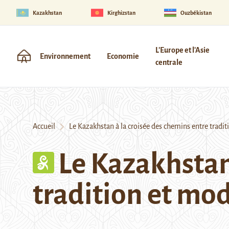
Kazakhstan
Kirghizstan
Ouzbékistan
L'Europe et l'Asie
Environnement
Economie
centrale
Accueil
Le Kazakhstan à la croisée des chemins entre tradit
Le Kazakhstan
tradition et mo