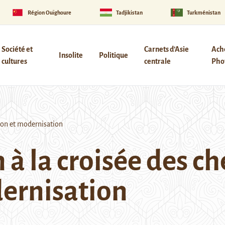
Région Ouïghoure
Tadjikistan
Turkménistan
Société et
Carnets d’Asie
Ach
Insolite
Politique
cultures
centrale
Phot
ion et modernisation
 à la croisée des c
dernisation