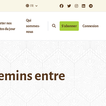
FR
Qui
eter nos
sommes-
S’abonner
Connexion
os du jour
nous
hemins entre