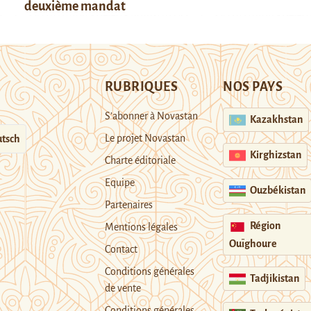
deuxième mandat
RUBRIQUES
NOS PAYS
S’abonner à Novastan
Kazakhstan
Le projet Novastan
tsch
Kirghizstan
Charte éditoriale
Equipe
Ouzbékistan
Partenaires
Région
Mentions légales
Ouïghoure
Contact
Conditions générales
Tadjikistan
de vente
Conditions générales