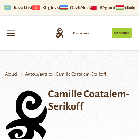
Kazakhstan
Kirghizstan
Ouzbékistan
Région Ouïghoure
Tadjik
S’abonner
Connexion
Accueil
Auteur/autrice : Camille Coatalem-Serikoff
Camille Coatalem-
Serikoff