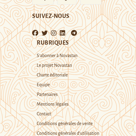
SUIVEZ-NOUS
RUBRIQUES
S’abonner à Novastan
Le projet Novastan
Charte éditoriale
Equipe
Partenaires
Mentions légales
Contact
Conditions générales de vente
Conditions générales d’utilisation