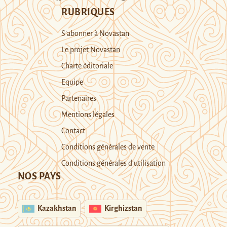
RUBRIQUES
S’abonner à Novastan
Le projet Novastan
Charte éditoriale
Equipe
Partenaires
Mentions légales
Contact
Conditions générales de vente
Conditions générales d’utilisation
NOS PAYS
Kazakhstan
Kirghizstan