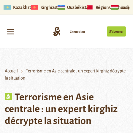
Kazakhstan
Kirghizstan
Ouzbékistan
Région Ouïghoure
Tadjik
S’abonner
Connexion
Accueil
Terrorisme en Asie centrale : un expert kirghiz décrypte
la situation
Terrorisme en Asie
centrale : un expert kirghiz
décrypte la situation