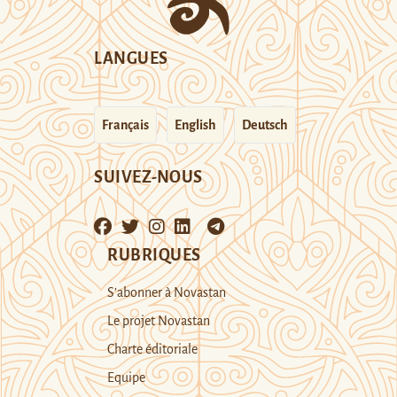
LANGUES
Français
English
Deutsch
SUIVEZ-NOUS
RUBRIQUES
S’abonner à Novastan
Le projet Novastan
Charte éditoriale
Equipe