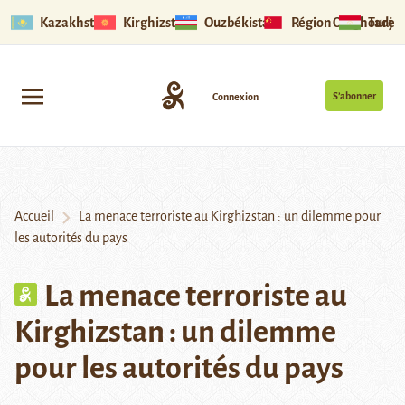
Kazakhstan
Kirghizstan
Ouzbékistan
Région Ouïghoure
Tadjik
S’abonner
Connexion
Accueil
La menace terroriste au Kirghizstan : un dilemme pour
les autorités du pays
La menace terroriste au
Kirghizstan : un dilemme
pour les autorités du pays