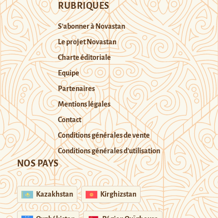
RUBRIQUES
S’abonner à Novastan
Le projet Novastan
Charte éditoriale
Equipe
Partenaires
Mentions légales
Contact
Conditions générales de vente
Conditions générales d’utilisation
NOS PAYS
Kazakhstan
Kirghizstan