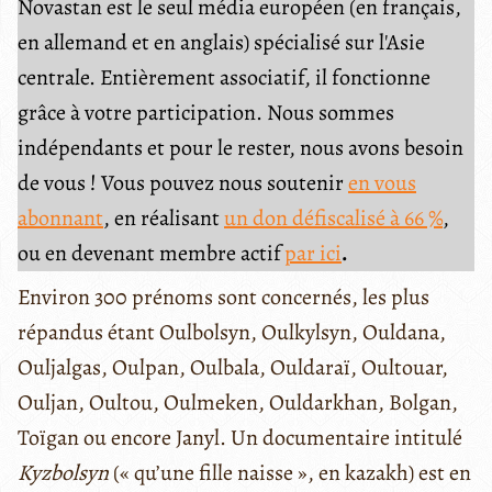
Novastan est le seul média européen (en français,
en allemand et en anglais) spécialisé sur l'Asie
centrale. Entièrement associatif, il fonctionne
grâce à votre participation. Nous sommes
indépendants et pour le rester, nous avons besoin
de vous ! Vous pouvez nous soutenir
en vous
abonnant
, en réalisant
un don défiscalisé à 66 %
,
ou en devenant membre actif
par ici
.
Environ 300 prénoms sont concernés, les plus
répandus étant Oulbolsyn, Oulkylsyn, Ouldana,
Ouljalgas, Oulpan, Oulbala, Ouldaraï, Oultouar,
Ouljan, Oultou, Oulmeken, Ouldarkhan, Bolgan,
Toïgan ou encore Janyl. Un documentaire intitulé
Kyzbolsyn
(« qu’une fille naisse », en kazakh) est en