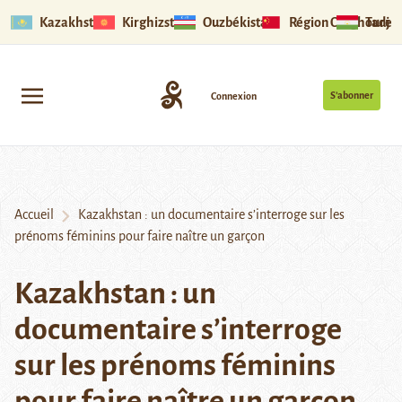
Kazakhstan
Kirghizstan
Ouzbékistan
Région Ouïghoure
Tadjik
S’abonner
Connexion
Accueil
Kazakhstan : un documentaire s’interroge sur les
prénoms féminins pour faire naître un garçon
Kazakhstan : un
documentaire s’interroge
sur les prénoms féminins
pour faire naître un garçon