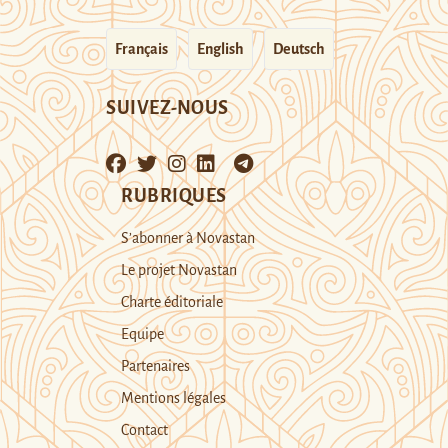
Français
English
Deutsch
SUIVEZ-NOUS
RUBRIQUES
S’abonner à Novastan
Le projet Novastan
Charte éditoriale
Equipe
Partenaires
Mentions légales
Contact