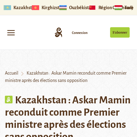
Kazakhstan
Kirghizstan
Ouzbékistan
Région Ouïghoure
Tadjik
S’abonner
Connexion
Accueil
Kazakhstan : Askar Mamin reconduit comme Premier
ministre après des élections sans opposition
Kazakhstan : Askar Mamin
reconduit comme Premier
ministre après des élections
sans opposition