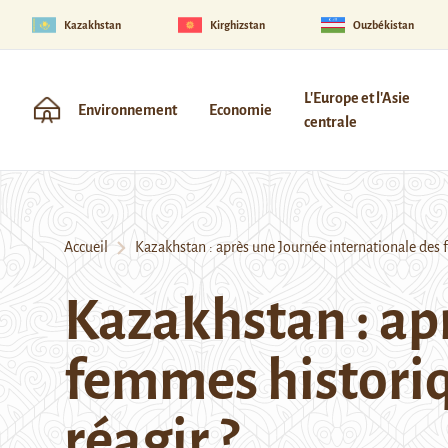
Kazakhstan
Kirghizstan
Ouzbékistan
L'Europe et l'Asie
Environnement
Economie
centrale
Accueil
Kazakhstan : après une Journée internationale des f
Kazakhstan : ap
femmes historiq
réagir ?