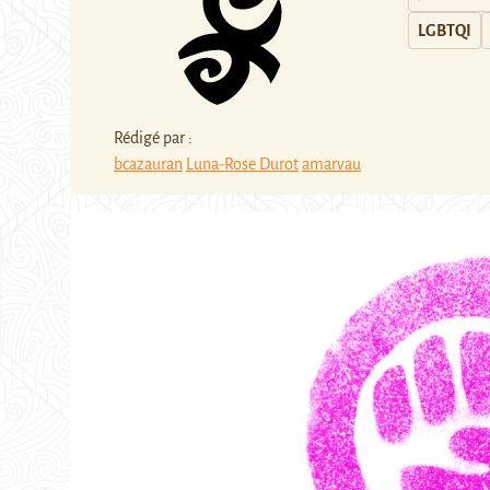
LGBTQI
Rédigé par :
bcazauran
Luna-Rose Durot
amarvau