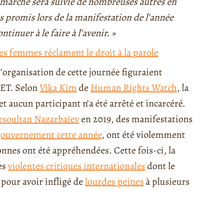
 marche sera suivie de nombreuses autres en
ns promis lors de la manifestation de l’année
tinuer à le faire à l’avenir. »
es femmes réclament le droit à la parole
l’organisation de cette journée figuraient
VET. Selon
Vika Kim
de
Human Rights Watch
, la
et aucun participant n’a été arrêté et incarcéré.
soultan Nazarbaïev
en 2019, des manifestations
e gouvernement cette année
, ont été violemment
nnes ont été appréhendées. Cette fois-ci, la
es
violentes critiques internationales
dont le
pour avoir infligé de
lourdes peines
à plusieurs