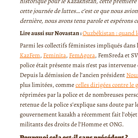
historique pour le Kazakhstan, cette première
cette journée de luttes… c’est ce que nous avio
dernière, nous avons tenu parole et espérons con
Lire aussi sur Novastan :
Ouzbékistan : quand l
Parmi les collectifs féministes impliqués dans 
KazFem
,
Feminita
,
FemAgora
, FemSreda et S
police était présente mais n’est pas intervenue 
Depuis la démission de l’ancien président
Nour
plus limitées, comme
celles dirigées contre l
réprimées par la police et de nombreuses perso
retenue de la police s’explique sans doute par l
gouvernement kazakh a récemment fait l’objet 
militants des droits de l’Homme et ONG.
Pourquoi cela est-il sans précédent ?