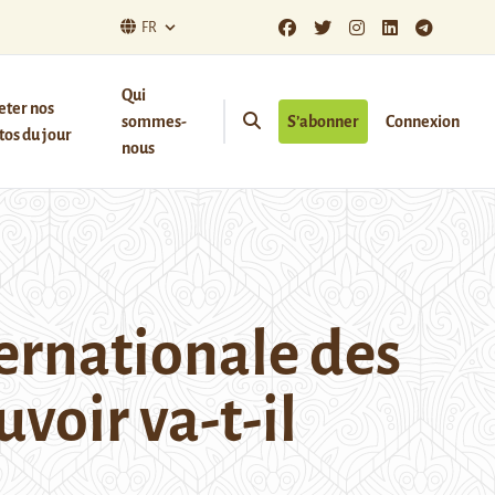
FR
Qui
eter nos
sommes-
S’abonner
Connexion
os du jour
nous
ernationale des
oir va-t-il