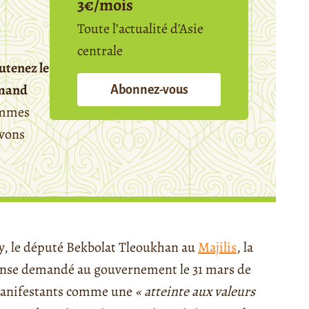
3€/mois
Toute l’actualité d’Asie
centrale
utenez le
emand
Abonnez-vous
mmes
avons
y, le député Bekbolat Tleoukhan au
Majilis
, la
onse demandé au gouvernement le 31 mars de
s manifestants comme une
« atteinte aux valeurs