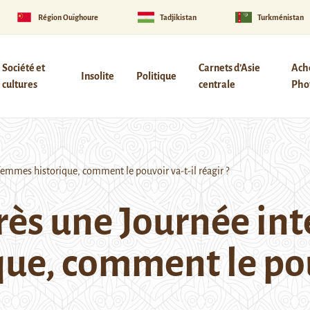
Région Ouïghoure
Tadjikistan
Turkménistan
Société et
Carnets d’Asie
Ach
Insolite
Politique
cultures
centrale
Phot
emmes historique, comment le pouvoir va-t-il réagir ?
rès une Journée int
ue, comment le pouv