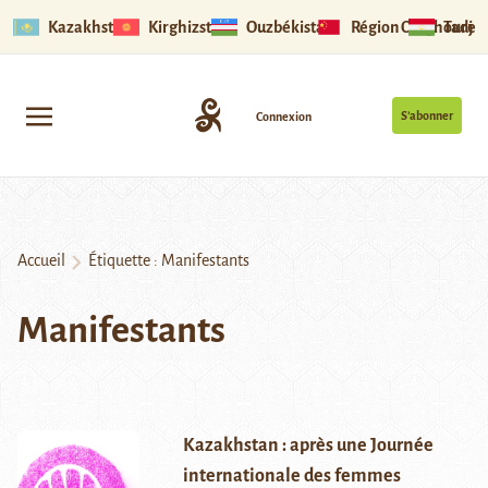
Kazakhstan
Kirghizstan
Ouzbékistan
Région Ouïghoure
Tadjik
S’abonner
Connexion
Accueil
Étiquette :
Manifestants
Manifestants
Kazakhstan : après une Journée
internationale des femmes