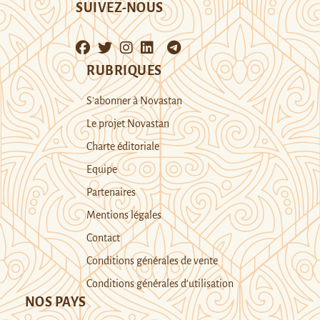
SUIVEZ-NOUS
RUBRIQUES
S’abonner à Novastan
Le projet Novastan
Charte éditoriale
Equipe
Partenaires
Mentions légales
Contact
Conditions générales de vente
Conditions générales d’utilisation
NOS PAYS