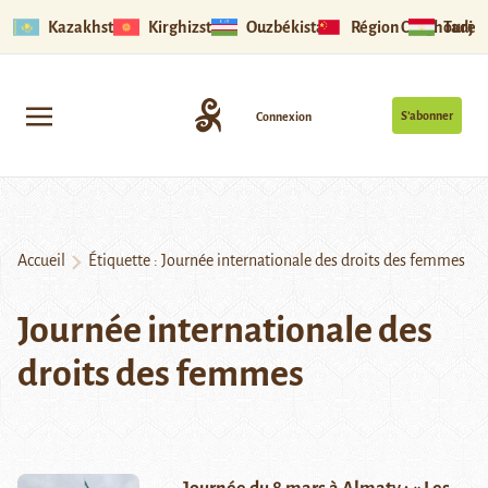
Kazakhstan
Kirghizstan
Ouzbékistan
Région Ouïghoure
Tadjik
S’abonner
Connexion
Accueil
Étiquette :
Journée internationale des droits des femmes
Journée internationale des
droits des femmes