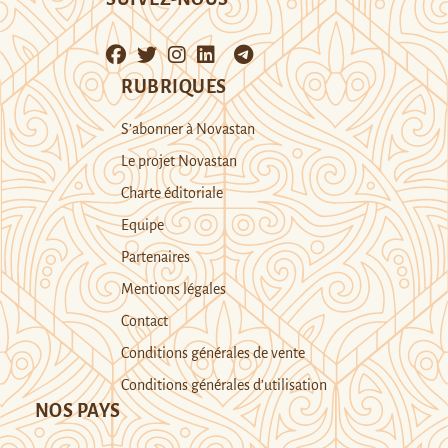
RUBRIQUES
S’abonner à Novastan
Le projet Novastan
Charte éditoriale
Equipe
Partenaires
Mentions légales
Contact
Conditions générales de vente
Conditions générales d’utilisation
NOS PAYS