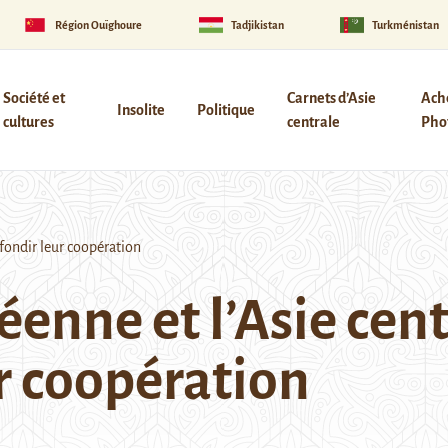
Région Ouïghoure
Tadjikistan
Turkménistan
Société et
Carnets d’Asie
Ach
Insolite
Politique
cultures
centrale
Phot
fondir leur coopération
enne et l’Asie cent
r coopération