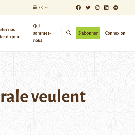
FR
Qui
eter nos
sommes-
S’abonner
Connexion
os du jour
nous
rale veulent