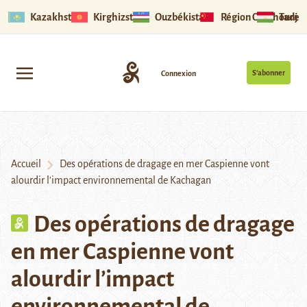
Kazakhstan
Kirghizstan
Ouzbékistan
Région Ouïghoure
Tadjik
S’abonner
Connexion
Accueil
Des opérations de dragage en mer Caspienne vont
alourdir l’impact environnemental de Kachagan
Des opérations de dragage
en mer Caspienne vont
alourdir l’impact
environnemental de