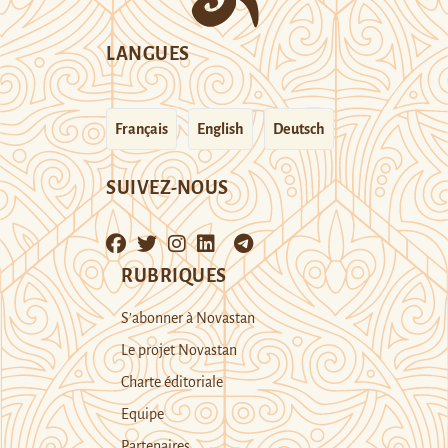
LANGUES
Français
English
Deutsch
SUIVEZ-NOUS
RUBRIQUES
S’abonner à Novastan
Le projet Novastan
Charte éditoriale
Equipe
Partenaires