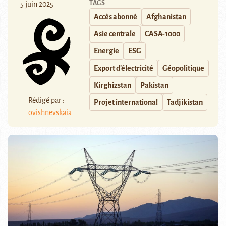
TAGS
5 juin 2025
Accès abonné
Afghanistan
Asie centrale
CASA-1000
Energie
ESG
Export d'électricité
Géopolitique
Kirghizstan
Pakistan
Rédigé par :
Projet international
Tadjikistan
ovishnevskaia