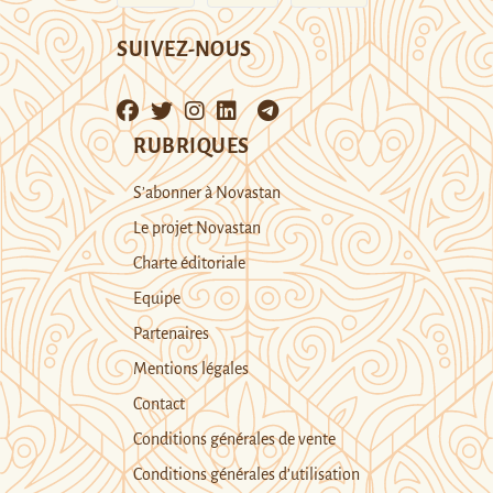
SUIVEZ-NOUS
RUBRIQUES
S’abonner à Novastan
Le projet Novastan
Charte éditoriale
Equipe
Partenaires
Mentions légales
Contact
Conditions générales de vente
Conditions générales d’utilisation