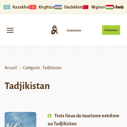
Kazakhstan
Kirghizstan
Ouzbékistan
Région Ouïghoure
Tadjik
S’abonner
Connexion
Accueil
Catégorie :
Tadjikistan
Tadjikistan
Trois lieux du tourisme extrême
au Tadjikistan