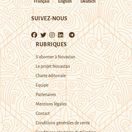
Français
English
Deutsch
SUIVEZ-NOUS
RUBRIQUES
S’abonner à Novastan
Le projet Novastan
Charte éditoriale
Equipe
Partenaires
Mentions légales
Contact
Conditions générales de vente