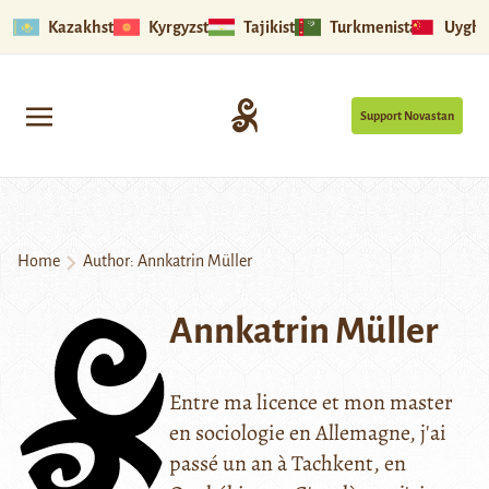
Kazakhstan
Kyrgyzstan
Tajikistan
Turkmenistan
Uyghu
Support Novastan
Home
Author: Annkatrin Müller
Annkatrin Müller
Entre ma licence et mon master
en sociologie en Allemagne, j'ai
passé un an à Tachkent, en