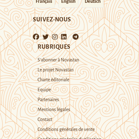
Français
English
Deutsch
SUIVEZ-NOUS
RUBRIQUES
S’abonner à Novastan
Le projet Novastan
Charte éditoriale
Equipe
Partenaires
Mentions légales
Contact
Conditions générales de vente