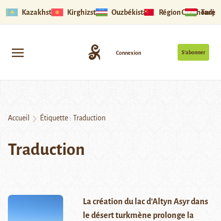
Kazakhstan
Kirghizstan
Ouzbékistan
Région Ouïghoure
Tadjik
S’abonner
Connexion
Accueil
Étiquette :
Traduction
Traduction
La création du lac d’Altyn Asyr dans
le désert turkmène prolonge la