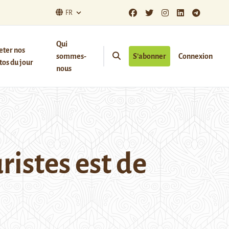
FR
Qui
eter nos
sommes-
S’abonner
Connexion
os du jour
nous
ristes est de