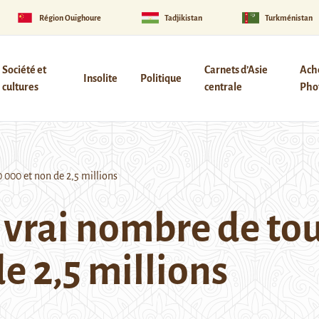
Région Ouïghoure
Tadjikistan
Turkménistan
Société et
Carnets d’Asie
Ach
Insolite
Politique
cultures
centrale
Phot
 000 et non de 2,5 millions
 vrai nombre de tou
e 2,5 millions