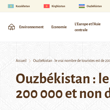
Kazakhstan
Kirghizstan
Ouzbékistan
L'Europe et l'Asie
Environnement
Economie
centrale
Accueil
Ouzbékistan : le vrai nombre de touristes est de 200
Ouzbékistan : le
200 000 et non d