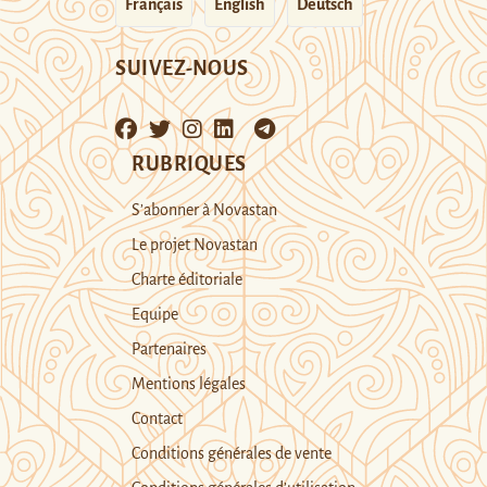
Français
English
Deutsch
SUIVEZ-NOUS
RUBRIQUES
S’abonner à Novastan
Le projet Novastan
Charte éditoriale
Equipe
Partenaires
Mentions légales
Contact
Conditions générales de vente