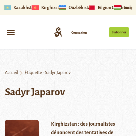
Kazakhstan
Kirghizstan
Ouzbékistan
Région Ouïghoure
Tadjik
S’abonner
Connexion
Accueil
Étiquette :
Sadyr Japarov
Sadyr Japarov
Kirghizstan : des journalistes
dénoncent des tentatives de