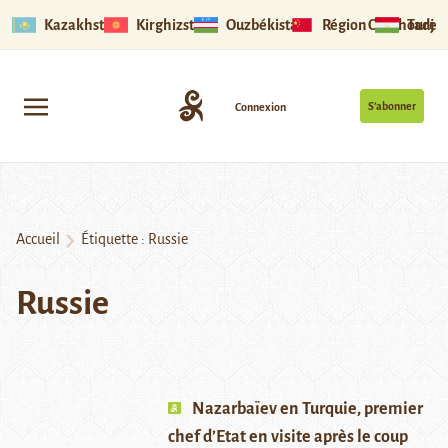
Kazakhstan
Kirghizstan
Ouzbékistan
Région Ouïghoure
Tadjik
S’abonner
Connexion
Accueil
Étiquette :
Russie
Russie
Nazarbaïev en Turquie, premier
chef d’Etat en visite après le coup