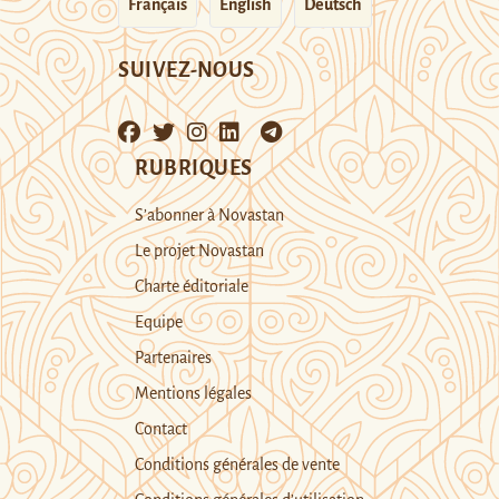
Français
English
Deutsch
SUIVEZ-NOUS
RUBRIQUES
S’abonner à Novastan
Le projet Novastan
Charte éditoriale
Equipe
Partenaires
Mentions légales
Contact
Conditions générales de vente