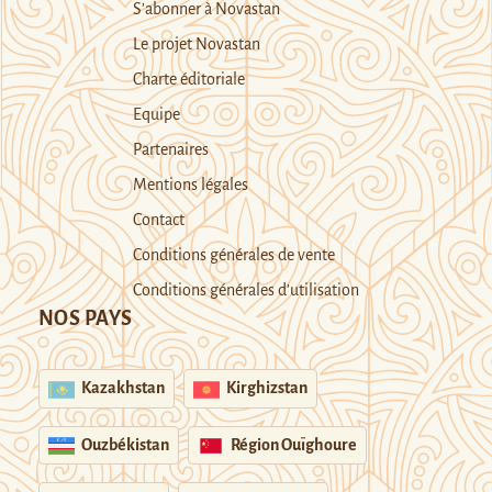
S’abonner à Novastan
Le projet Novastan
Charte éditoriale
Equipe
Partenaires
Mentions légales
Contact
Conditions générales de vente
Conditions générales d’utilisation
NOS PAYS
Kazakhstan
Kirghizstan
Ouzbékistan
Région Ouïghoure