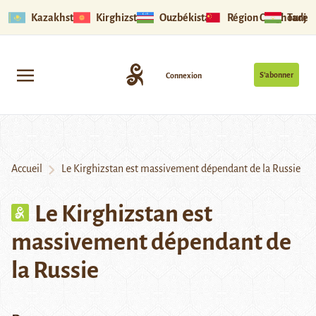
Kazakhstan
Kirghizstan
Ouzbékistan
Région Ouïghoure
Tadjik
S’abonner
Connexion
Accueil
Le Kirghizstan est massivement dépendant de la Russie
Le Kirghizstan est
massivement dépendant de
la Russie