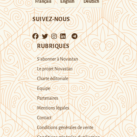
Français
English
Deutsch
SUIVEZ-NOUS
RUBRIQUES
S’abonner à Novastan
Le projet Novastan
Charte éditoriale
Equipe
Partenaires
Mentions légales
Contact
Conditions générales de vente