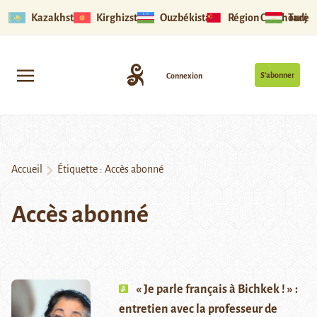
Kazakhstan
Kirghizstan
Ouzbékistan
Région Ouïghoure
Tadjik
S’abonner
Connexion
Accueil
Étiquette :
Accès abonné
Accès abonné
« Je parle français à Bichkek ! » :
entretien avec la professeur de