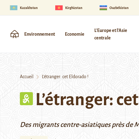
Kazakhstan
Kirghizstan
Ouzbékistan
L'Europe et l'Asie
Environnement
Economie
centrale
Accueil
L’étranger: cet Eldorado !
L’étranger: ce
Des migrants centre-asiatiques près de 