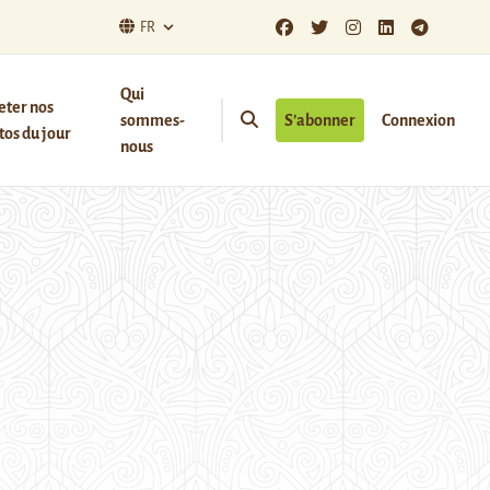
FR
Qui
eter nos
sommes-
S’abonner
Connexion
os du jour
nous