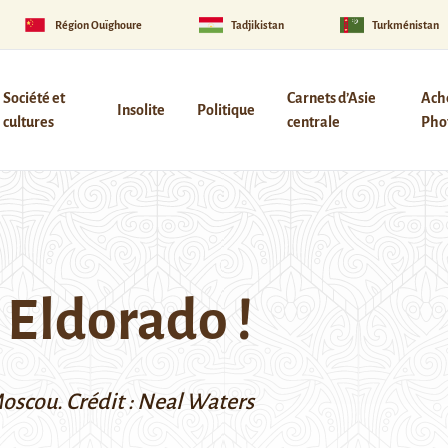
Région Ouïghoure
Tadjikistan
Turkménistan
Société et
Carnets d’Asie
Ach
Insolite
Politique
cultures
centrale
Phot
t Eldorado !
Moscou.
Crédit :
Neal Waters