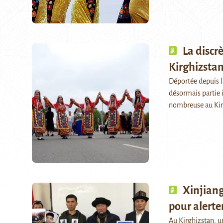
La discr
Kirghizsta
Déportée depuis la
désormais partie 
nombreuse au Kirg
Xinjiang
pour alerte
Au Kirghizstan, un