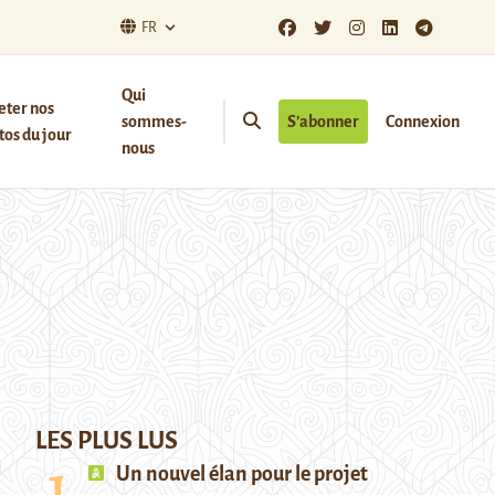
FR
Qui
eter nos
sommes-
S’abonner
Connexion
os du jour
nous
LES PLUS LUS
Un nouvel élan pour le projet