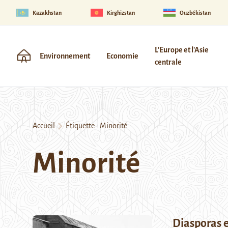
Kazakhstan
Kirghizstan
Ouzbékistan
L'Europe et l'Asie
Environnement
Economie
centrale
Accueil
Étiquette :
Minorité
Minorité
Diasporas e