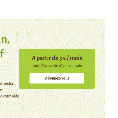
n,
f
A partir de 3 € / mois
Toute l’actualité d’Asie centrale
Abonnez-vous
ul média
mes
e votre aide