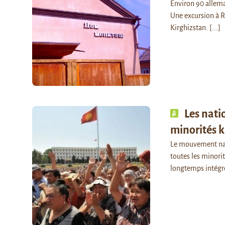
Environ 90 allema
Une excursion à R
Kirghizstan.
[...]
Les natio
minorités k
Le mouvement nati
toutes les minori
longtemps intégré