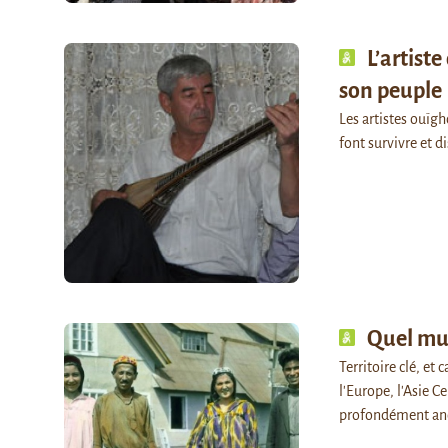
L’artist
son peuple
Les artistes ouïgh
font survivre et d
Quel mu
Territoire clé, et 
l'Europe, l'Asie C
profondément anc