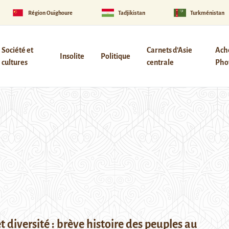
Région Ouïghoure
Tadjikistan
Turkménistan
Société et
Carnets d’Asie
Ach
Insolite
Politique
cultures
centrale
Phot
t diversité : brève histoire des peuples au