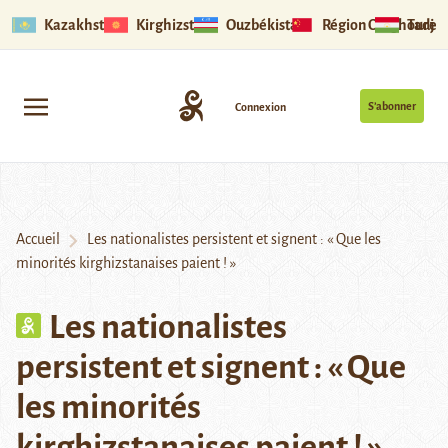
Kazakhstan
Kirghizstan
Ouzbékistan
Région Ouïghoure
Tadjik
S’abonner
Connexion
Accueil
Les nationalistes persistent et signent : « Que les
minorités kirghizstanaises paient ! »
Les nationalistes
persistent et signent : « Que
les minorités
kirghizstanaises paient ! »