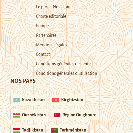
Le projet Novastan
Charte éditoriale
Equipe
Partenaires
Mentions légales
Contact
Conditions générales de vente
Conditions générales d’utilisation
NOS PAYS
Kazakhstan
Kirghizstan
Ouzbékistan
Région Ouïghoure
Tadjikistan
Turkménistan