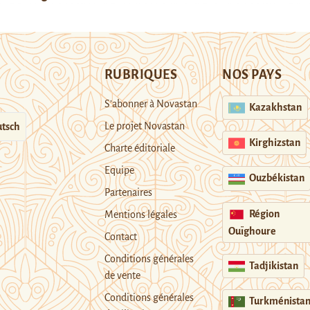
RUBRIQUES
NOS PAYS
S’abonner à Novastan
Kazakhstan
Le projet Novastan
tsch
Kirghizstan
Charte éditoriale
Equipe
Ouzbékistan
Partenaires
Région
Mentions légales
Ouïghoure
Contact
Conditions générales
Tadjikistan
de vente
Conditions générales
Turkménista