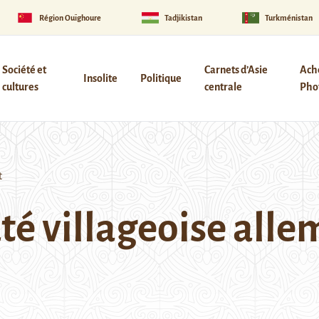
Région Ouïghoure
Tadjikistan
Turkménistan
Société et
Carnets d’Asie
Ach
Insolite
Politique
cultures
centrale
Phot
t
 villageoise alle