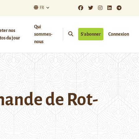
FR
Qui
eter nos
sommes-
S’abonner
Connexion
os du jour
nous
mande de Rot-