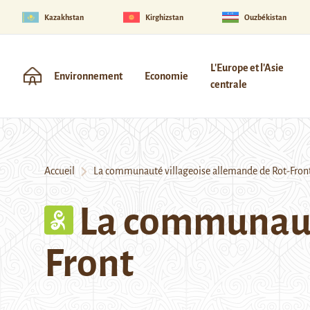
Kazakhstan
Kirghizstan
Ouzbékistan
L'Europe et l'Asie
Environnement
Economie
centrale
Accueil
La communauté villageoise allemande de Rot-Fron
La communauté
Front