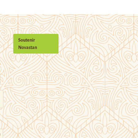
Soutenir
Novastan
n