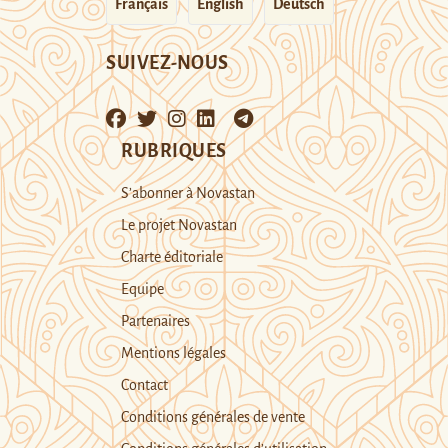
Français
English
Deutsch
SUIVEZ-NOUS
RUBRIQUES
S’abonner à Novastan
Le projet Novastan
Charte éditoriale
Equipe
Partenaires
Mentions légales
Contact
Conditions générales de vente