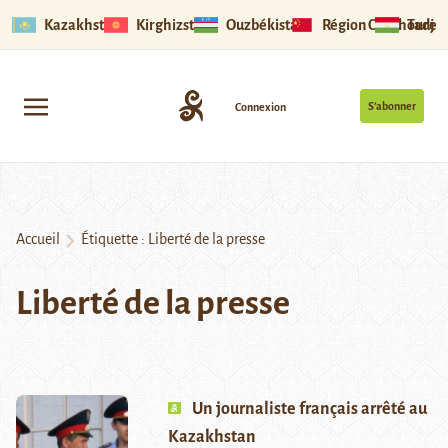
Kazakhstan
Kirghizstan
Ouzbékistan
Région Ouïghoure
Tadjik
S’abonner
Connexion
Accueil
Étiquette :
Liberté de la presse
Liberté de la presse
Un journaliste français arrêté au
Kazakhstan