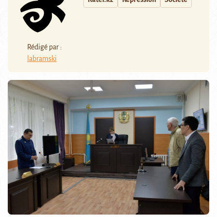
Rédigé par :
labramski