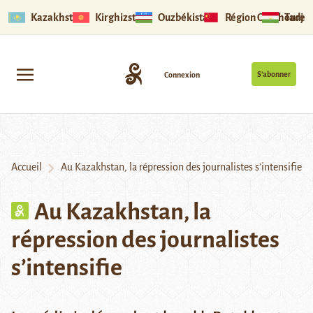
Kazakhstan
Kirghizstan
Ouzbékistan
Région Ouïghoure
Tadjik
S’abonner
Connexion
Accueil
Au Kazakhstan, la répression des journalistes s’intensifie
Au Kazakhstan, la
répression des journalistes
s’intensifie