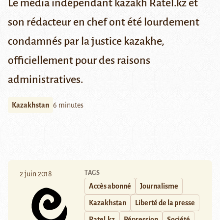
Le média indépendant kazakh Ratel.kz et
son rédacteur en chef ont été lourdement
condamnés par la justice kazakhe,
officiellement pour des raisons
administratives.
Kazakhstan
6 minutes
TAGS
2 juin 2018
Accès abonné
Journalisme
Kazakhstan
Liberté de la presse
Ratel.kz
Répression
Société