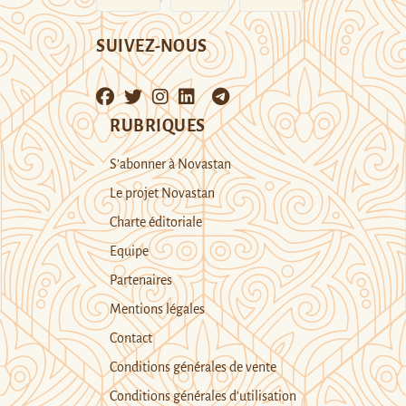
SUIVEZ-NOUS
RUBRIQUES
S’abonner à Novastan
Le projet Novastan
Charte éditoriale
Equipe
Partenaires
Mentions légales
Contact
Conditions générales de vente
Conditions générales d’utilisation