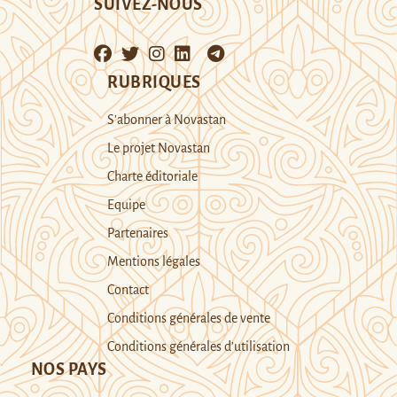
SUIVEZ-NOUS
RUBRIQUES
S’abonner à Novastan
Le projet Novastan
Charte éditoriale
Equipe
Partenaires
Mentions légales
Contact
Conditions générales de vente
Conditions générales d’utilisation
NOS PAYS