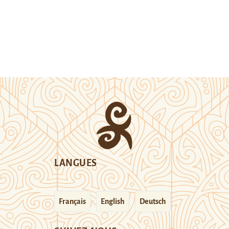
LANGUES
Français
English
Deutsch