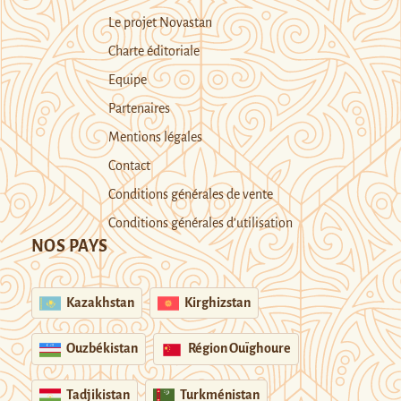
Le projet Novastan
Charte éditoriale
Equipe
Partenaires
Mentions légales
Contact
Conditions générales de vente
Conditions générales d’utilisation
NOS PAYS
Kazakhstan
Kirghizstan
Ouzbékistan
Région Ouïghoure
Tadjikistan
Turkménistan