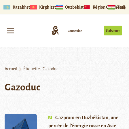
Kazakhstan
Kirghizstan
Ouzbékistan
Région Ouïghoure
Tadjik
S’abonner
Connexion
Accueil
Étiquette :
Gazoduc
Gazoduc
Gazprom en Ouzbékistan, une
percée de l’énergie russe en Asie