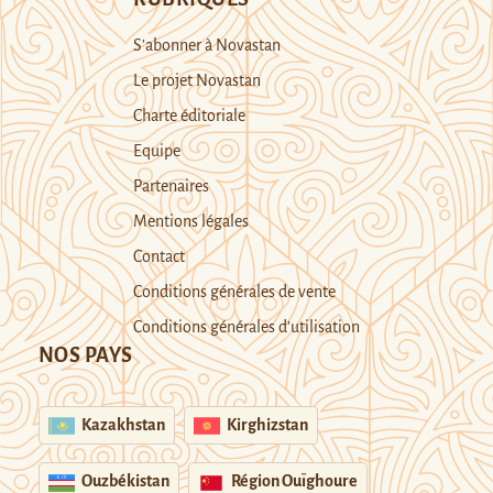
S’abonner à Novastan
Le projet Novastan
Charte éditoriale
Equipe
Partenaires
Mentions légales
Contact
Conditions générales de vente
Conditions générales d’utilisation
NOS PAYS
Kazakhstan
Kirghizstan
Ouzbékistan
Région Ouïghoure