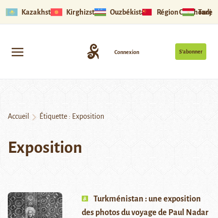
Kazakhstan
Kirghizstan
Ouzbékistan
Région Ouïghoure
Tadjik
S’abonner
Connexion
Accueil
Étiquette :
Exposition
Exposition
Turkménistan : une exposition
des photos du voyage de Paul Nadar