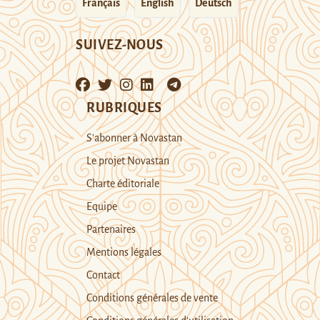
Français
English
Deutsch
SUIVEZ-NOUS
RUBRIQUES
S’abonner à Novastan
Le projet Novastan
Charte éditoriale
Equipe
Partenaires
Mentions légales
Contact
Conditions générales de vente