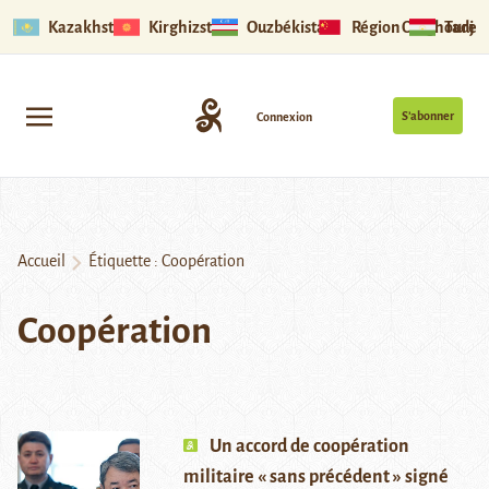
Kazakhstan
Kirghizstan
Ouzbékistan
Région Ouïghoure
Tadjik
S’abonner
Connexion
Accueil
Étiquette :
Coopération
Coopération
Un accord de coopération
militaire « sans précédent » signé