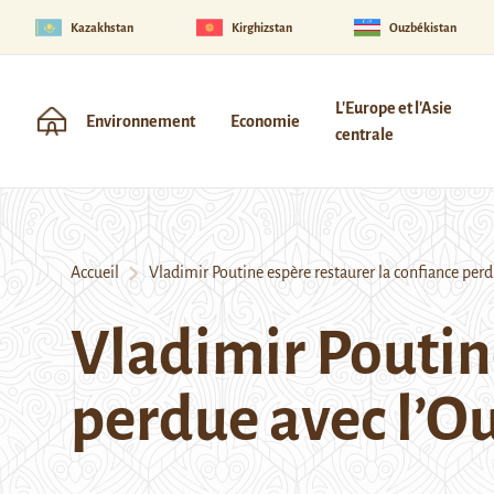
Kazakhstan
Kirghizstan
Ouzbékistan
L'Europe et l'Asie
Environnement
Economie
centrale
Accueil
Vladimir Poutine espère restaurer la confiance perd
Vladimir Poutine
perdue avec l’O