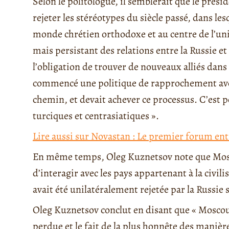
Selon le politologue, il semblerait que le présid
rejeter les stéréotypes du siècle passé, dans l
monde chrétien orthodoxe et au centre de l’uni
mais persistant des relations entre la Russie et
l’obligation de trouver de nouveaux alliés dan
commencé une politique de rapprochement avec 
chemin, et devait achever ce processus. C’est po
turciques et centrasiatiques ».
Lire aussi sur Novastan : Le premier forum entr
En même temps, Oleg Kuznetsov note que Mos
d’interagir avec les pays appartenant à la civi
avait été unilatéralement rejetée par la Russie 
Oleg Kuznetsov conclut en disant que « Moscou
perdue et le fait de la plus honnête des maniè