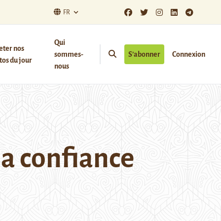
FR
Qui
eter nos
sommes-
S’abonner
Connexion
os du jour
nous
la confiance