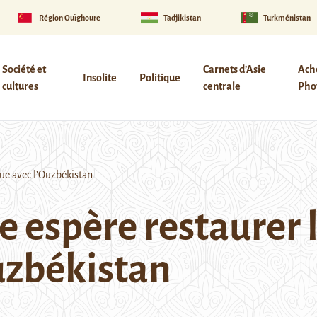
Région Ouïghoure
Tadjikistan
Turkménistan
Société et
Carnets d’Asie
Ach
Insolite
Politique
cultures
centrale
Phot
ue avec l’Ouzbékistan
 espère restaurer 
uzbékistan