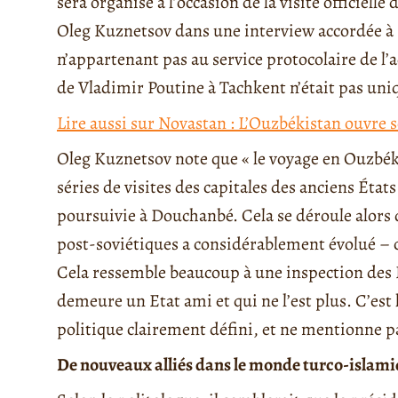
sera organisé à l’occasion de la visite officielle
Oleg Kuznetsov dans une interview accordée à
n’appartenant pas au service protocolaire de l’a
de Vladimir Poutine à Tachkent n’était pas un
Lire aussi sur Novastan : L’Ouzbékistan ouvre s
Oleg Kuznetsov note que « le voyage en Ouzbéki
séries de visites des capitales des anciens État
poursuivie à Douchanbé. Cela se déroule alors q
post-soviétiques a considérablement évolué –
Cela ressemble beaucoup à une inspection des É
demeure un Etat ami et qui ne l’est plus. C’est l
politique clairement défini, et ne mentionne p
De nouveaux alliés dans le monde turco-islam