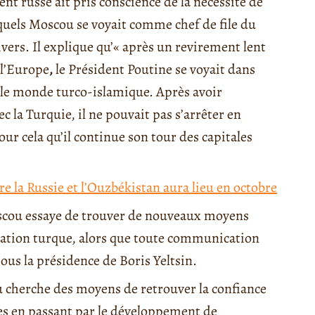
ent russe ait pris conscience de la nécessité de
esquels Moscou se voyait comme chef de file du
vers. Il explique qu’« après un revirement lent
 l’Europe
,
le Président Poutine se voyait dans
s le monde turco-islamique. Après avoir
la Turquie, il ne pouvait pas s’arrêter en
ur cela qu’il continue son tour des capitales
e la Russie et l’Ouzbékistan aura lieu en octobre
cou essaye de trouver de nouveaux moyens
lisation turque, alors que toute communication
sous la présidence de Boris Yeltsin.
 cherche des moyens de retrouver la confiance
res en passant par le développement de