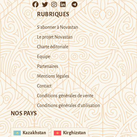
RUBRIQUES
S’abonner à Novastan
Le projet Novastan
Charte éditoriale
Equipe
Partenaires
Mentions légales
Contact
Conditions générales de vente
Conditions générales d’utilisation
NOS PAYS
Kazakhstan
Kirghizstan