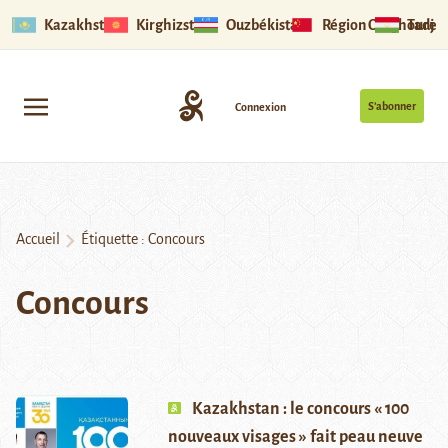
Kazakhstan
Kirghizstan
Ouzbékistan
Région Ouïghoure
Tadjik
S’abonner
Connexion
Accueil
Étiquette :
Concours
Concours
Kazakhstan : le concours « 100
nouveaux visages » fait peau neuve