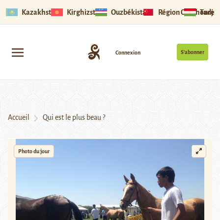
Kazakhstan
Kirghizstan
Ouzbékistan
Région Ouïghoure
Tadjik
S’abonner
Connexion
Accueil
Qui est le plus beau ?
Photo du jour