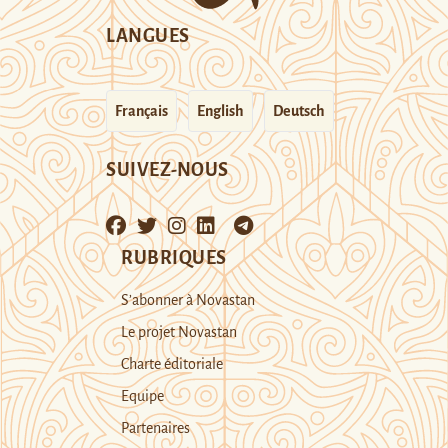
LANGUES
Français
English
Deutsch
SUIVEZ-NOUS
RUBRIQUES
S’abonner à Novastan
Le projet Novastan
Charte éditoriale
Equipe
Partenaires