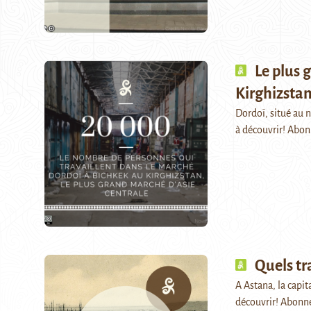
Le plus 
Kirghizsta
Dordoï, situé au n
à découvrir! Abo
Quels tr
A Astana, la capit
découvrir! Abonn