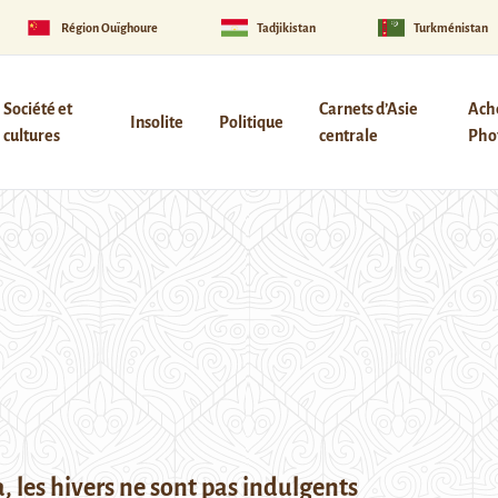
Région Ouïghoure
Tadjikistan
Turkménistan
Société et
Carnets d’Asie
Ach
Insolite
Politique
cultures
centrale
Phot
, les hivers ne sont pas indulgents