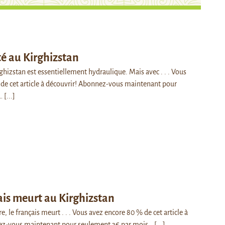
ité au Kirghizstan
irghizstan est essentiellement hydraulique. Mais avec . . . Vous
de cet article à découvrir! Abonnez-vous maintenant pour
r…
[...]
ais meurt au Kirghizstan
e, le français meurt . . . Vous avez encore 80 % de cet article à
ez-vous maintenant pour seulement 3€ par mois…
[...]