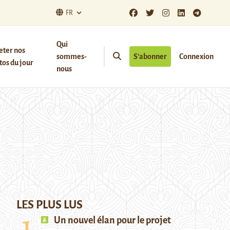
FR
Qui
eter nos
sommes-
S’abonner
Connexion
os du jour
nous
LES PLUS LUS
Un nouvel élan pour le projet