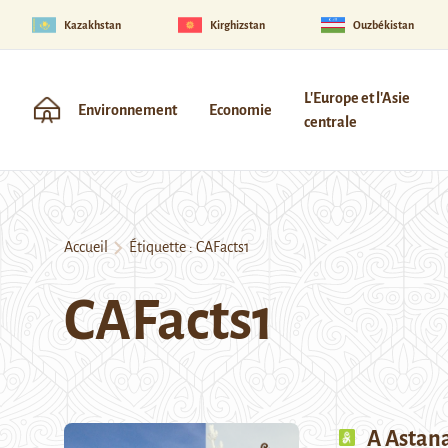
Kazakhstan
Kirghizstan
Ouzbékistan
L'Europe et l'Asie
Environnement
Economie
centrale
Accueil
Étiquette :
CAFacts1
CAFacts1
A Astana