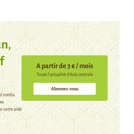
n,
f
A partir de 3 € / mois
Toute l’actualité d’Asie centrale
Abonnez-vous
ul média
mes
e votre aide