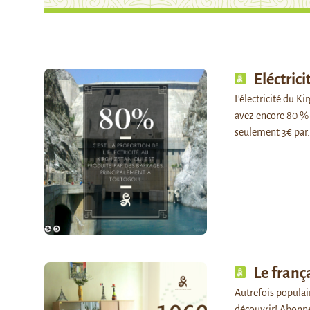
Eléctric
L'électricité du K
avez encore 80 % 
seulement 3€ pa
Le franç
Autrefois populair
découvrir! Abonn