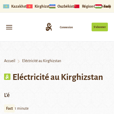
Kazakhstan
Kirghizstan
Ouzbékistan
Région Ouïghoure
Tadjik
S’abonner
Connexion
Accueil
Eléctricité au Kirghizstan
Eléctricité au Kirghizstan
L'é
Fact
1 minute