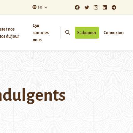
FR
Qui
eter nos
sommes-
S’abonner
Connexion
os du jour
nous
indulgents