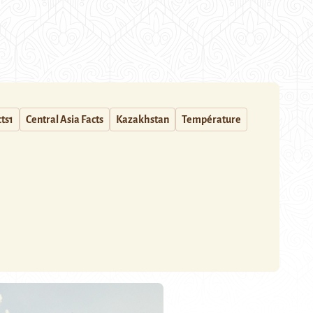
ts1
Central Asia Facts
Kazakhstan
Température