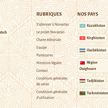
RUBRIQUES
NOS PAYS
S’abonner à Novastan
Kazakhstan
Le projet Novastan
tsch
Kirghizstan
Charte éditoriale
Equipe
Ouzbékistan
Partenaires
Région
Mentions légales
Ouïghoure
Contact
Conditions générales
Tadjikistan
de vente
Conditions générales
Turkménista
d’utilisation