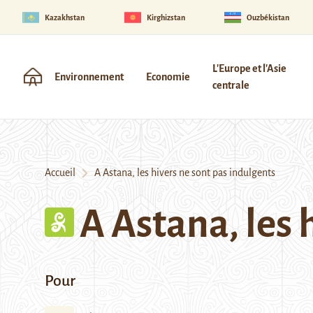
Kazakhstan
Kirghizstan
Ouzbékistan
L'Europe et l'Asie
Environnement
Economie
centrale
Accueil
A Astana, les hivers ne sont pas indulgents
A Astana, les 
Pour