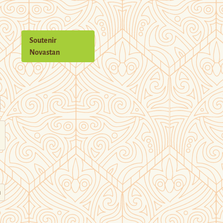
Soutenir
Novastan
n