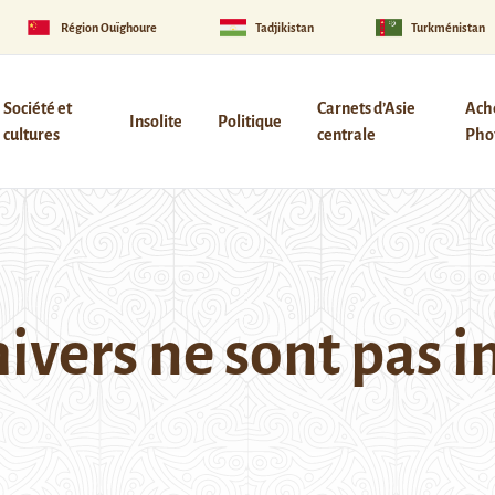
Région Ouïghoure
Tadjikistan
Turkménistan
Société et
Carnets d’Asie
Ach
Insolite
Politique
cultures
centrale
Phot
hivers ne sont pas 