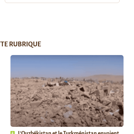
TTE RUBRIQUE
L’Ouzbékistan et le Turkménistan envoient