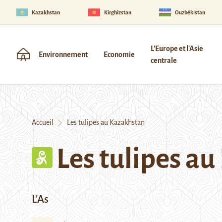
Kazakhstan
Kirghizstan
Ouzbékistan
L'Europe et l'Asie
Environnement
Economie
centrale
Accueil
Les tulipes au Kazakhstan
Les tulipes a
L'As