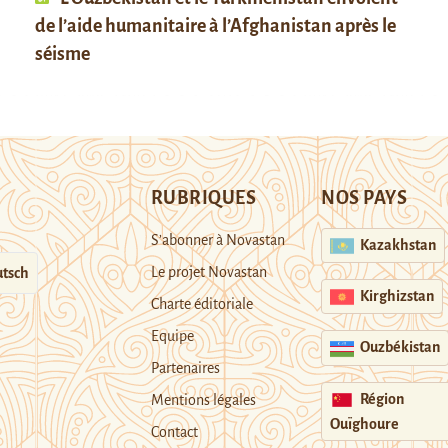
de l’aide humanitaire à l’Afghanistan après le
séisme
RUBRIQUES
NOS PAYS
S’abonner à Novastan
Kazakhstan
Le projet Novastan
tsch
Kirghizstan
Charte éditoriale
Equipe
Ouzbékistan
Partenaires
Région
Mentions légales
Ouïghoure
Contact