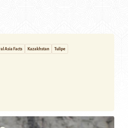
al Asia Facts
Kazakhstan
Tulipe