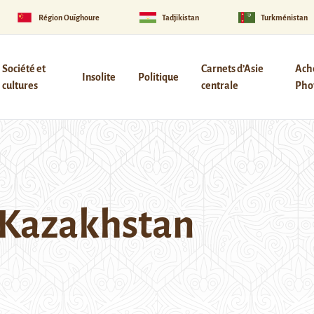
Région Ouïghoure
Tadjikistan
Turkménistan
Société et
Carnets d’Asie
Ach
Insolite
Politique
cultures
centrale
Phot
u Kazakhstan