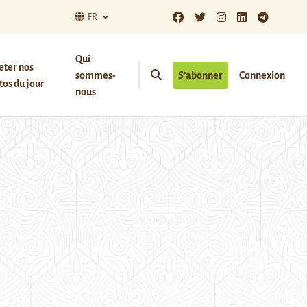
FR
Qui
eter nos
sommes-
S’abonner
Connexion
os du jour
nous