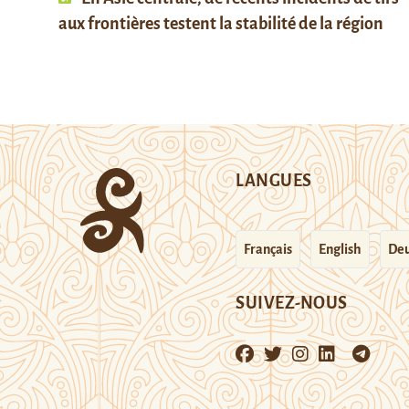
aux frontières testent la stabilité de la région
LANGUES
Français
English
Deu
SUIVEZ-NOUS