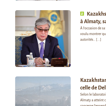
Kazakhst
à Almaty, sa
À l'occasion de s
voulu montrer qui
autorités…
[...]
Kazakhstan 
celle de Del
Selon le laboratoi
Almaty a atteint c
concerne l’ensem