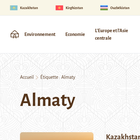
Kazakhstan
Kirghizstan
Ouzbékistan
L'Europe et l'Asie
Environnement
Economie
centrale
Accueil
Étiquette :
Almaty
Almaty
Kazakhstan 