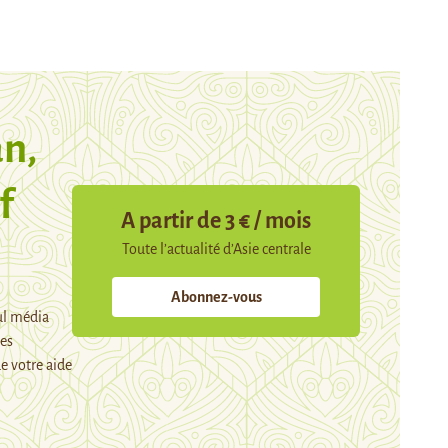
n,
f
A partir de 3 € / mois
Toute l’actualité d’Asie centrale
Abonnez-vous
ul média
mes
e votre aide