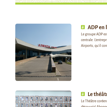
ADP en l
Le groupe ADP est
centrale. L'entrep
Airports, qu'il co
Le théât
Le Théâtre coréen 
découvrir! Abonn