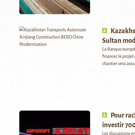
Kazakhst
Sultan mode
La Banque europé
financer le projet
chantier sera assu
Pour rac
investir 70
Les discussions en