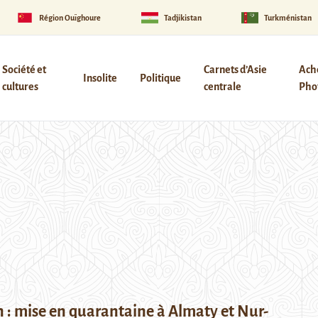
Région Ouïghoure
Tadjikistan
Turkménistan
Société et
Carnets d’Asie
Ach
Insolite
Politique
cultures
centrale
Phot
: mise en quarantaine à Almaty et Nur-