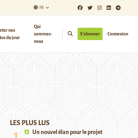
FR
Qui
eter nos
sommes-
S’abonner
Connexion
os du jour
nous
LES PLUS LUS
Un nouvel élan pour le projet