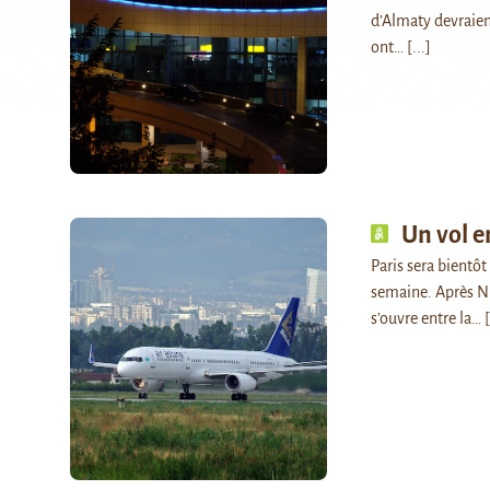
d’Almaty devraient
ont…
[...]
Un vol e
Paris sera bientôt
semaine. Après Nu
s’ouvre entre la…
[