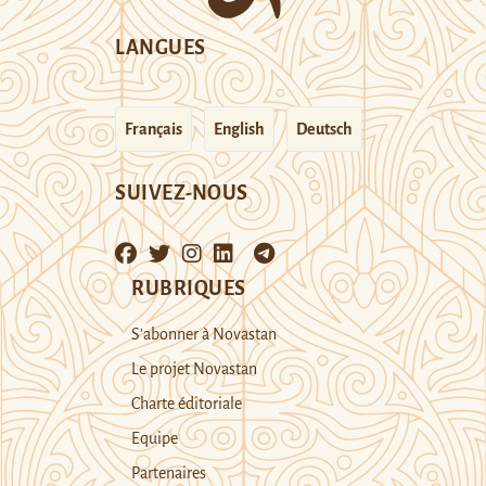
LANGUES
Français
English
Deutsch
SUIVEZ-NOUS
RUBRIQUES
S’abonner à Novastan
Le projet Novastan
Charte éditoriale
Equipe
Partenaires