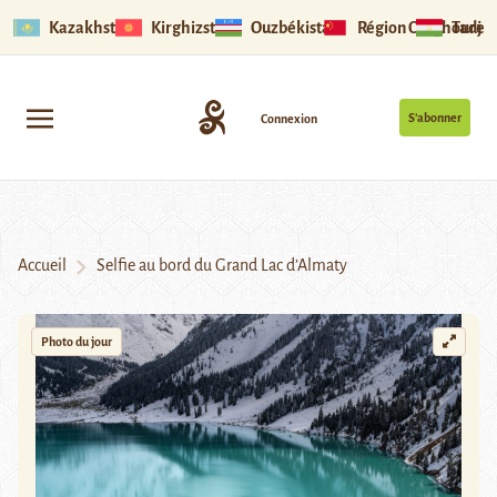
Kazakhstan
Kirghizstan
Ouzbékistan
Région Ouïghoure
Tadjik
S’abonner
Connexion
Accueil
Selfie au bord du Grand Lac d’Almaty
Photo du jour