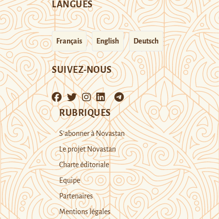
LANGUES
Français
English
Deutsch
SUIVEZ-NOUS
RUBRIQUES
S’abonner à Novastan
Le projet Novastan
Charte éditoriale
Equipe
Partenaires
Mentions légales