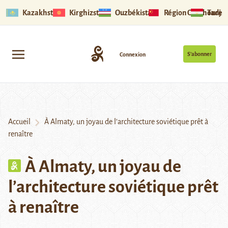
Kazakhstan
Kirghizstan
Ouzbékistan
Région Ouïghoure
Tadjik
S’abonner
Connexion
Accueil
À Almaty, un joyau de l’architecture soviétique prêt à
renaître
À Almaty, un joyau de
l’architecture soviétique prêt
à renaître