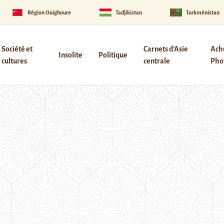
Région Ouïghoure
Tadjikistan
Turkménistan
Société et
Carnets d’Asie
Ach
Insolite
Politique
cultures
centrale
Phot