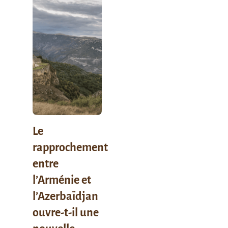
Le
rapprochement
entre
l’Arménie et
l’Azerbaïdjan
ouvre-t-il une