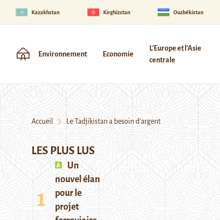
Kazakhstan
Kirghizstan
Ouzbékistan
L'Europe et l'Asie
Environnement
Economie
centrale
Accueil
Le Tadjikistan a besoin d’argent
LES PLUS LUS
Un
nouvel élan
pour le
projet