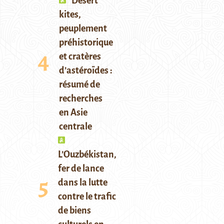
Desert
kites,
peuplement
préhistorique
et cratères
d’astéroïdes :
résumé de
recherches
en Asie
centrale
L’Ouzbékistan,
fer de lance
dans la lutte
contre le trafic
de biens