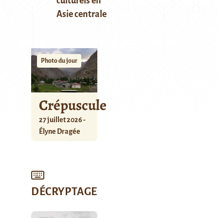
culturels en
Asie centrale
Photo du jour
Crépuscule
27 juillet 2026 -
Élyne Dragée
DÉCRYPTAGE