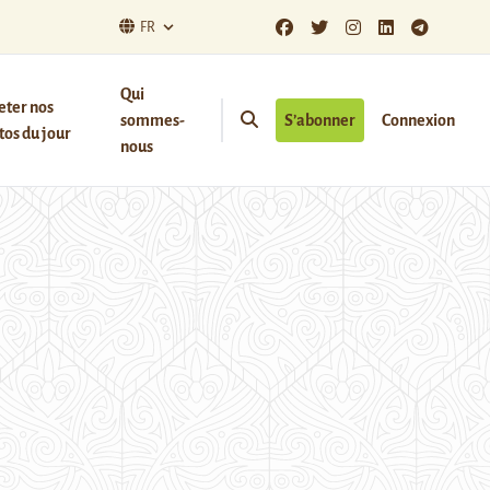
FR
Qui
eter nos
sommes-
S’abonner
Connexion
os du jour
nous